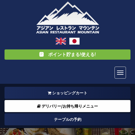
🅿️ ポイント貯まる!使える!
Toggl
naviga
ショッピングカート
デリバリー/お持ち帰りメニュー
テーブルの予約